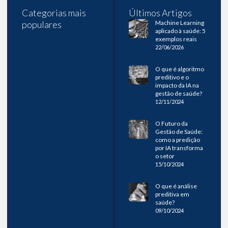
Categorias mais
Últimos Artigos
populares
Machine Learning
aplicado à saúde: 5
exemplos reais
22/06/2026
O que é algoritmo
preditivo e o
impacto da IA na
gestão de saúde?
12/11/2024
O Futuro da
Gestão de Saúde:
como a predição
por IA transforma
o setor
15/10/2024
O que é análise
preditiva em
saúde?
09/10/2024