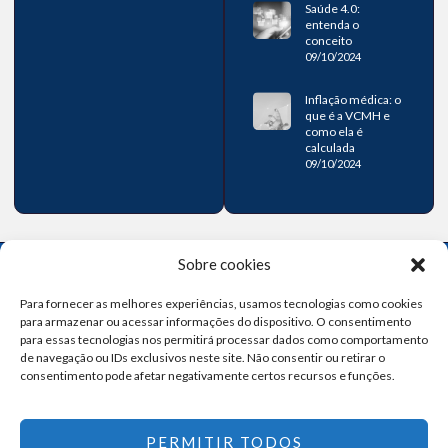
Saúde 4.0:
entenda o
conceito
09/10/2024
Inflação médica: o
que é a VCMH e
como ela é
calculada
09/10/2024
Sobre cookies
Para fornecer as melhores experiências, usamos tecnologias como cookies
para armazenar ou acessar informações do dispositivo. O consentimento
para essas tecnologias nos permitirá processar dados como comportamento
Contribuindo para um sistema de saúde mais eficiente!
de navegação ou IDs exclusivos neste site. Não consentir ou retirar o
consentimento pode afetar negativamente certos recursos e funções.
Links
PERMITIR TODOS
Conheça o IA Saúde