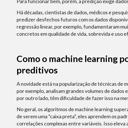
Para funcionar bem, porém, a predição exige dado
Há décadas, cientistas de dados, médicos e pesqui
predizer desfechos futuros com os dados disponíve
regressão linear, por exemplo, fundamentaram mui
concretos em qualidade de vida, sobrevida e uso ef
Como o machine learning po
preditivos
A novidade está na popularização de técnicas de m
por exemplo, analisam grandes volumes de dados 
por outro lado, têm dificuldade de fazer isso na m
No geral, os algoritmos de machine learning supe
de serem uma “caixa preta”, eles aprendem os padr
correlações complexas entre variáveis. Isso eleva a