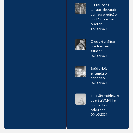
O Futuro da
Gestão de Saúde:
como a predição
por IA transforma
o setor
15/10/2024
O que é análise
preditiva em
saúde?
09/10/2024
Saúde 4.0:
entenda o
conceito
09/10/2024
Inflação médica: o
que é a VCMH e
como ela é
calculada
09/10/2024