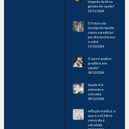
impacto da IA na
gestão de saúde?
12/11/2024
O Futuro da
Gestão de Saúde:
como a predição
por IA transforma
o setor
15/10/2024
O que é análise
preditiva em
saúde?
09/10/2024
Saúde 4.0:
entenda o
conceito
09/10/2024
Inflação médica: o
que é a VCMH e
como ela é
calculada