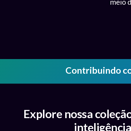
meio d
Contribuindo
Explore nossa coleçã
inteligência