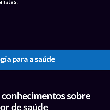
listas.
ologia para a
s conhecimentos sobre
etor de saúde