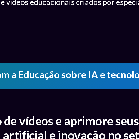
e vídeos educacionais criados por especia
 com a Educação sobre IA e tecn
o de vídeos e aprimore seu
 artificial e inovação no s